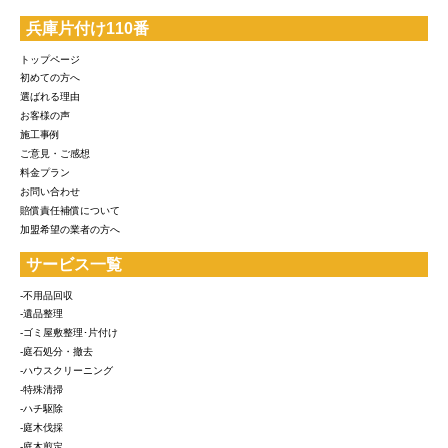
兵庫片付け110番
トップページ
初めての方へ
選ばれる理由
お客様の声
施工事例
ご意見・ご感想
料金プラン
お問い合わせ
賠償責任補償について
加盟希望の業者の方へ
サービス一覧
-不用品回収
-遺品整理
-ゴミ屋敷整理･片付け
-庭石処分・撤去
-ハウスクリーニング
-特殊清掃
-ハチ駆除
-庭木伐採
-庭木剪定