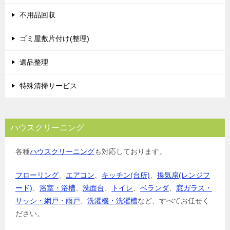
不用品回収
ゴミ屋敷片付け(整理)
遺品整理
特殊清掃サービス
ハウスクリーニング
各種
ハウスクリーニング
も対応しております。
フローリング
、
エアコン
、
キッチン(台所)
、
換気扇(レンジフ
ード)
、
浴室・浴槽
、
洗面台
、
トイレ
、
ベランダ
、
窓ガラス・
サッシ・網戸・雨戸
、
洗濯機・洗濯槽
など、すべてお任せく
ださい。