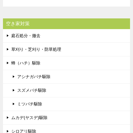
空き家対策
庭石処分・撤去
草刈り・芝刈り・防草処理
蜂（ハチ）駆除
アシナガバチ駆除
スズメバチ駆除
ミツバチ駆除
ムカデ(ヤスデ)駆除
シロアリ駆除